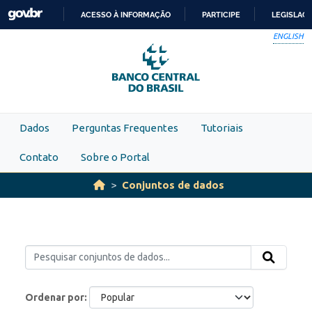
Skip to main content
ACESSO À INFORMAÇÃO
PARTICIPE
LEGISLAÇ
IR
ENGLISH
PARA
O
CONTEÚDO
Dados
Perguntas Frequentes
Tutoriais
Contato
Sobre o Portal
Conjuntos de dados
Ordenar por