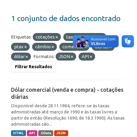
1 conjunto de dados encontrado
Etiquetas:
cotações
taxas de câmbio
ptax
câmbio
comercial
diárias
dólar
Formatos:
JSON
API
Filtrar Resultados
Dólar comercial (venda e compra) - cotações
diárias
Disponível desde 28.11.1984, refere-se às taxas
administradas até março de 1990 e às taxas livres a
partir de então (Resolução 1690, de 18.3.1990). As taxas
administradas são...
HTML
API
OData
JSON