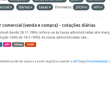
ercial
diárias
taxas
Formatos:
JSON
API
r comercial (venda e compra) - cotações diárias
nível desde 28.11.1984, refere-se às taxas administradas até março 
ução 1690, de 18.3.1990). As taxas administradas são...
L
API
OData
JSON
ambém pode ter acesso a esses registros usando a
API
(veja
Documentação d