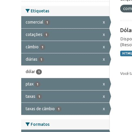
com
Etiquetas
comercial
x
1
Dóla
cotações
x
1
Dispo
(Resol
câmbio
x
1
HTM
diárias
x
1
dólar
1
Você t
ptax
x
1
taxas
x
1
taxas de câmbio
x
1
Formatos