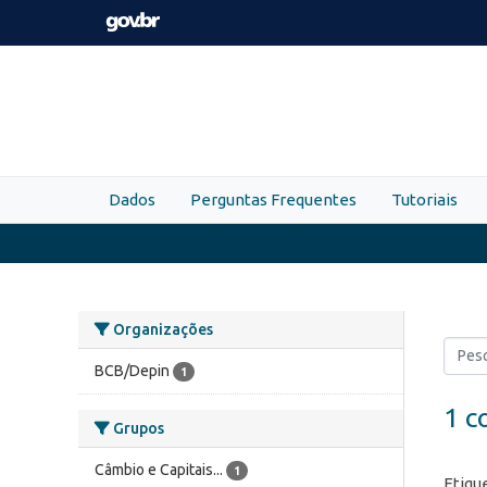
Skip to main content
Dados
Perguntas Frequentes
Tutoriais
Organizações
BCB/Depin
1
1 c
Grupos
Câmbio e Capitais...
1
Etiqu