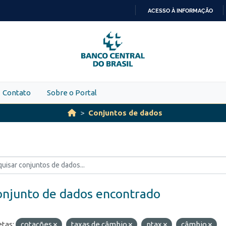
ACESSO À INFORMAÇÃO
IR
PARA
O
CONTEÚDO
Contato
Sobre o Portal
Conjuntos de dados
onjunto de dados encontrado
etas:
cotações
taxas de câmbio
ptax
câmbio