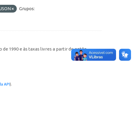
JSON
Grupos:
de 1990 e às taxas livres a partir de então
a API
).