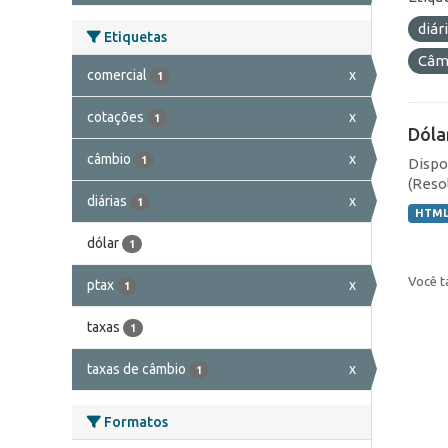
diár
Etiquetas
Câmb
comercial
x
1
cotações
x
1
Dóla
câmbio
x
1
Dispo
(Resol
diárias
x
1
HTM
dólar
1
Você t
ptax
x
1
taxas
1
taxas de câmbio
x
1
Formatos