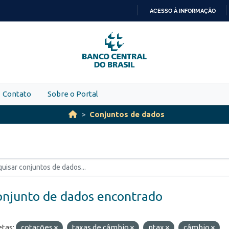
ACESSO À INFORMAÇÃO
IR
PARA
O
CONTEÚDO
Contato
Sobre o Portal
Conjuntos de dados
onjunto de dados encontrado
etas:
cotações
taxas de câmbio
ptax
câmbio