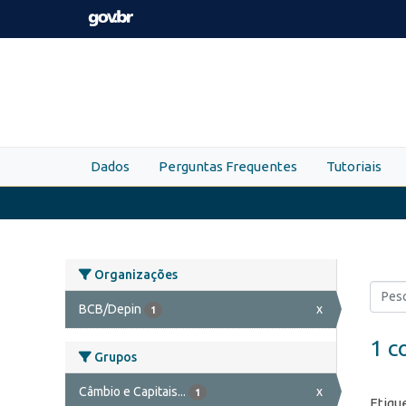
Skip to main content
Dados
Perguntas Frequentes
Tutoriais
Organizações
BCB/Depin
x
1
1 c
Grupos
Câmbio e Capitais...
x
1
Etiqu