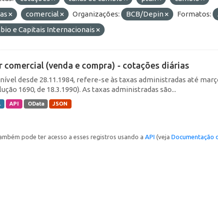
ias
comercial
Organizações:
BCB/Depin
Formatos:
io e Capitais Internacionais
r comercial (venda e compra) - cotações diárias
nível desde 28.11.1984, refere-se às taxas administradas até março 
ução 1690, de 18.3.1990). As taxas administradas são...
L
API
OData
JSON
ambém pode ter acesso a esses registros usando a
API
(veja
Documentação d