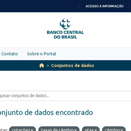
ACESSO À INFORMAÇÃO
IR
PARA
O
CONTEÚDO
Contato
Sobre o Portal
Conjuntos de dados
onjunto de dados encontrado
etas:
cotações
taxas de câmbio
ptax
câmbio