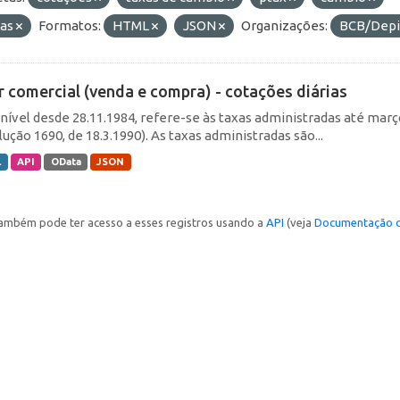
ias
Formatos:
HTML
JSON
Organizações:
BCB/Dep
r comercial (venda e compra) - cotações diárias
nível desde 28.11.1984, refere-se às taxas administradas até março 
ução 1690, de 18.3.1990). As taxas administradas são...
L
API
OData
JSON
ambém pode ter acesso a esses registros usando a
API
(veja
Documentação d