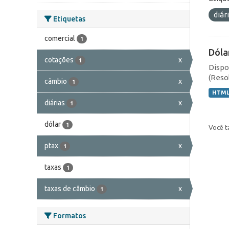
diár
Etiquetas
comercial
1
Dóla
cotações
x
1
Dispo
(Resol
câmbio
x
1
HTM
diárias
x
1
dólar
1
Você t
ptax
x
1
taxas
1
taxas de câmbio
x
1
Formatos