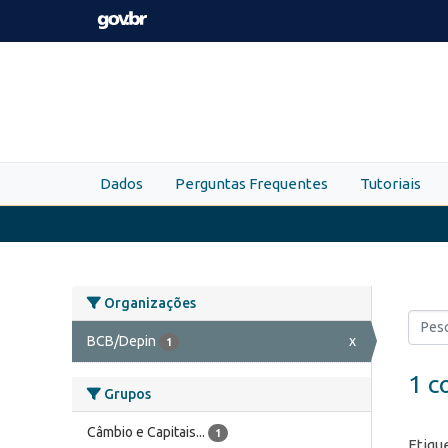
Skip to main content
Dados
Perguntas Frequentes
Tutoriais
Organizações
BCB/Depin
x
1
1 c
Grupos
Câmbio e Capitais...
1
Etiqu