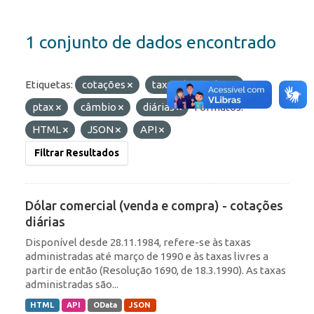
1 conjunto de dados encontrado
Etiquetas:
cotações
taxas de câmbio
ptax
câmbio
diárias
Formatos:
HTML
JSON
API
Filtrar Resultados
Dólar comercial (venda e compra) - cotações
diárias
Disponível desde 28.11.1984, refere-se às taxas
administradas até março de 1990 e às taxas livres a
partir de então (Resolução 1690, de 18.3.1990). As taxas
administradas são...
HTML
API
OData
JSON