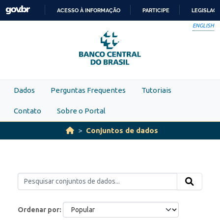
Skip to main content
ACESSO À INFORMAÇÃO
PARTICIPE
LEGISLAÇ
IR
ENGLISH
PARA
O
CONTEÚDO
Dados
Perguntas Frequentes
Tutoriais
Contato
Sobre o Portal
Conjuntos de dados
Ordenar por