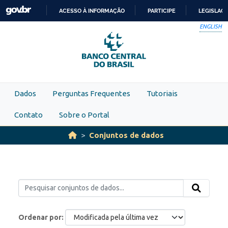
Skip to main content
ACESSO À INFORMAÇÃO
PARTICIPE
LEGISLAÇ
IR
ENGLISH
PARA
O
CONTEÚDO
Dados
Perguntas Frequentes
Tutoriais
Contato
Sobre o Portal
Conjuntos de dados
Ordenar por