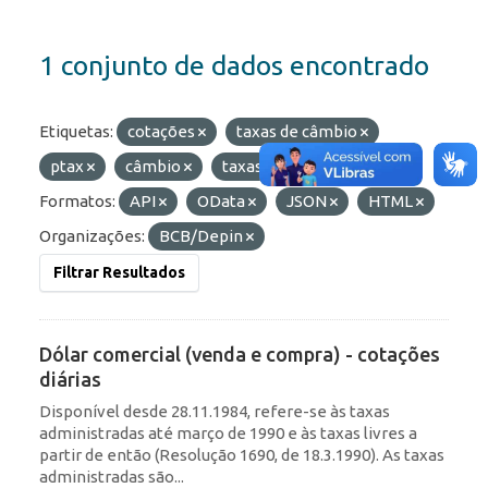
1 conjunto de dados encontrado
Etiquetas:
cotações
taxas de câmbio
ptax
câmbio
taxas
diárias
Formatos:
API
OData
JSON
HTML
Organizações:
BCB/Depin
Filtrar Resultados
Dólar comercial (venda e compra) - cotações
diárias
Disponível desde 28.11.1984, refere-se às taxas
administradas até março de 1990 e às taxas livres a
partir de então (Resolução 1690, de 18.3.1990). As taxas
administradas são...