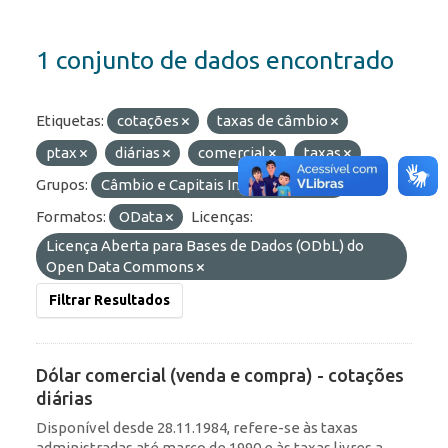
1 conjunto de dados encontrado
Etiquetas:
cotações
taxas de câmbio
ptax
diárias
comercial
taxas
Grupos:
Câmbio e Capitais Internacionais
Formatos:
OData
Licenças:
Licença Aberta para Bases de Dados (ODbL) do
Open Data Commons
Filtrar Resultados
Dólar comercial (venda e compra) - cotações
diárias
Disponível desde 28.11.1984, refere-se às taxas
administradas até março de 1990 e às taxas livres a