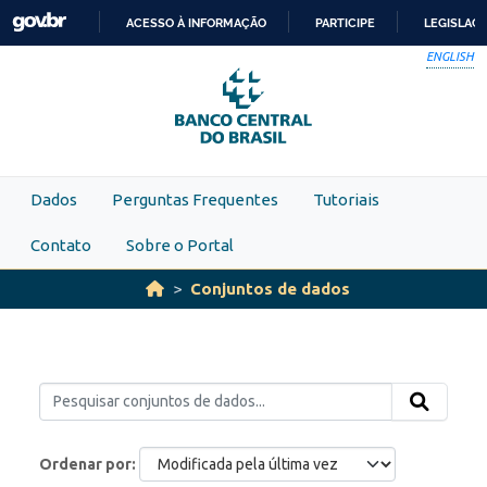
Skip to main content
ACESSO À INFORMAÇÃO
PARTICIPE
LEGISLAÇ
IR
ENGLISH
PARA
O
CONTEÚDO
Dados
Perguntas Frequentes
Tutoriais
Contato
Sobre o Portal
Conjuntos de dados
Ordenar por