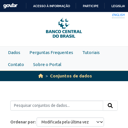
Skip to main content
ACESSO À INFORMAÇÃO
PARTICIPE
LEGISLAÇ
IR
ENGLISH
PARA
O
CONTEÚDO
Dados
Perguntas Frequentes
Tutoriais
Contato
Sobre o Portal
Conjuntos de dados
Ordenar por