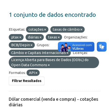
1 conjunto de dados encontrado
Etiquetas:
cotações
taxas de câmbio
ptax
diárias
taxas
Organizações:
BCB/Depin
Grupos:
Câmbio e Capitais Internacionais
Licenças:
Licença Aberta para Bases de Dados (ODbL) do
Open Data Commons
Formatos:
API
Filtrar Resultados
Dólar comercial (venda e compra) - cotações
diárias