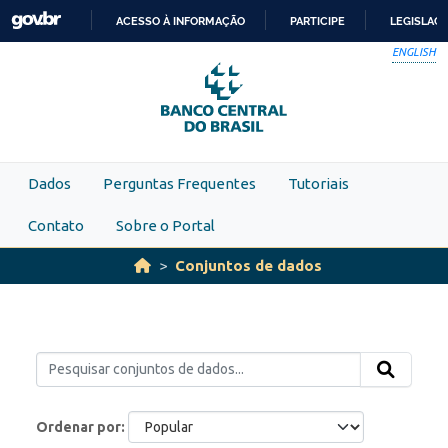
Skip to main content
ACESSO À INFORMAÇÃO
PARTICIPE
LEGISLAÇ
IR
ENGLISH
PARA
O
CONTEÚDO
Dados
Perguntas Frequentes
Tutoriais
Contato
Sobre o Portal
Conjuntos de dados
Ordenar por