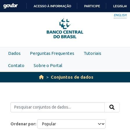
Skip to main content
ACESSO À INFORMAÇÃO
PARTICIPE
LEGISLAÇ
IR
ENGLISH
PARA
O
CONTEÚDO
Dados
Perguntas Frequentes
Tutoriais
Contato
Sobre o Portal
Conjuntos de dados
Ordenar por