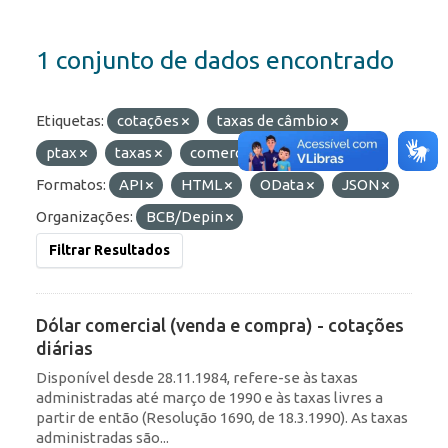
1 conjunto de dados encontrado
Etiquetas:
cotações
taxas de câmbio
ptax
taxas
comercial
dólar
Formatos:
API
HTML
OData
JSON
Organizações:
BCB/Depin
Filtrar Resultados
Dólar comercial (venda e compra) - cotações
diárias
Disponível desde 28.11.1984, refere-se às taxas
administradas até março de 1990 e às taxas livres a
partir de então (Resolução 1690, de 18.3.1990). As taxas
administradas são...