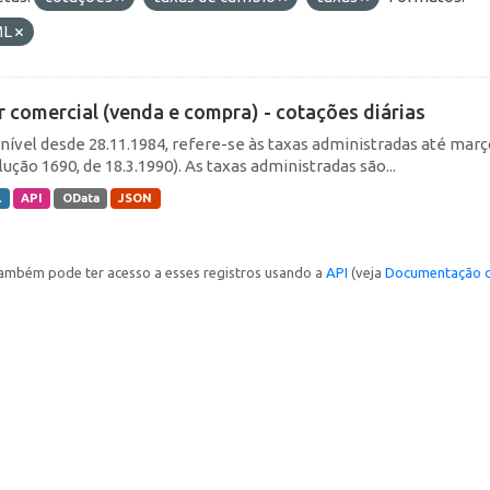
ML
r comercial (venda e compra) - cotações diárias
nível desde 28.11.1984, refere-se às taxas administradas até março 
ução 1690, de 18.3.1990). As taxas administradas são...
L
API
OData
JSON
ambém pode ter acesso a esses registros usando a
API
(veja
Documentação d