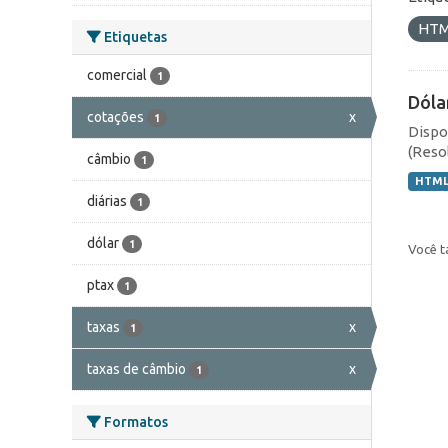
HT
Etiquetas
comercial
1
Dóla
cotações
x
1
Dispo
(Resol
câmbio
1
HTM
diárias
1
dólar
1
Você t
ptax
1
taxas
x
1
taxas de câmbio
x
1
Formatos