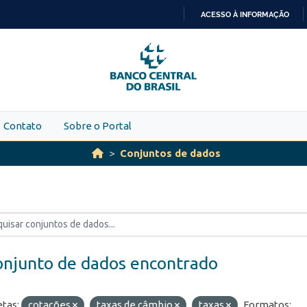
ACESSO À INFORMAÇÃO
IR
PARA
O
CONTEÚDO
Contato
Sobre o Portal
Conjuntos de dados
onjunto de dados encontrado
etas:
cotações
taxas de câmbio
taxas
Formatos: