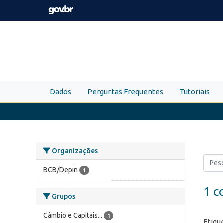
Skip to main content
Dados
Perguntas Frequentes
Tutoriais
Organizações
BCB/Depin
1
1 c
Grupos
Câmbio e Capitais...
1
Etiqu