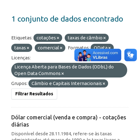
1 conjunto de dados encontrado
Etiquetas:
cotações
taxas de câmbio
taxas
comercial
Formatos:
OData
Licenças:
Licença Aberta para Bases de Dados (ODbL) do
Open Data Commons
Grupos:
Câmbio e Capitais Internacionais
Filtrar Resultados
Dólar comercial (venda e compra) - cotações
diárias
Disponível desde 28.11.1984, refere-se às taxas
administradas até março de 1990 e às taxas livres a