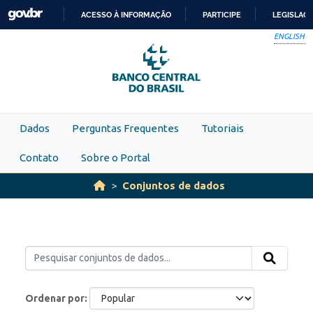
Skip to main content
ACESSO À INFORMAÇÃO
PARTICIPE
LEGISLAÇ
IR
ENGLISH
PARA
O
CONTEÚDO
Dados
Perguntas Frequentes
Tutoriais
Contato
Sobre o Portal
Conjuntos de dados
Ordenar por