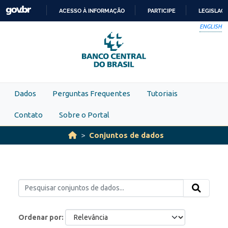
Skip to main content
ACESSO À INFORMAÇÃO
PARTICIPE
LEGISLAÇ
IR
ENGLISH
PARA
O
CONTEÚDO
Dados
Perguntas Frequentes
Tutoriais
Contato
Sobre o Portal
Conjuntos de dados
Ordenar por