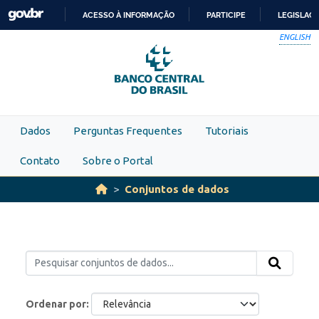
Skip to main content
ACESSO À INFORMAÇÃO
PARTICIPE
LEGISLAÇ
IR
ENGLISH
PARA
O
CONTEÚDO
Dados
Perguntas Frequentes
Tutoriais
Contato
Sobre o Portal
Conjuntos de dados
Ordenar por