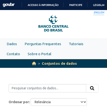
Skip to main content
ACESSO À INFORMAÇÃO
PARTICIPE
LEGISLAÇ
IR
ENGLISH
PARA
O
CONTEÚDO
Dados
Perguntas Frequentes
Tutoriais
Contato
Sobre o Portal
Conjuntos de dados
Ordenar por