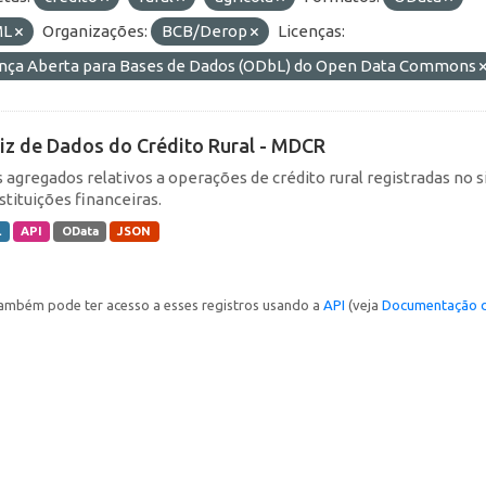
ML
Organizações:
BCB/Derop
Licenças:
ença Aberta para Bases de Dados (ODbL) do Open Data Commons
iz de Dados do Crédito Rural - MDCR
 agregados relativos a operações de crédito rural registradas no s
stituições financeiras.
L
API
OData
JSON
ambém pode ter acesso a esses registros usando a
API
(veja
Documentação d