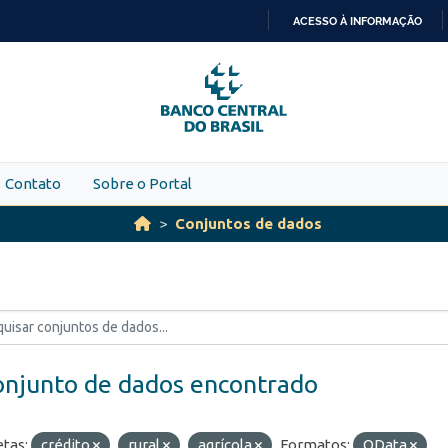
ACESSO À INFORMAÇÃO
IR
PARA
O
CONTEÚDO
Contato
Sobre o Portal
Conjuntos de dados
onjunto de dados encontrado
etas:
crédito
rural
agrícola
Formatos:
OData