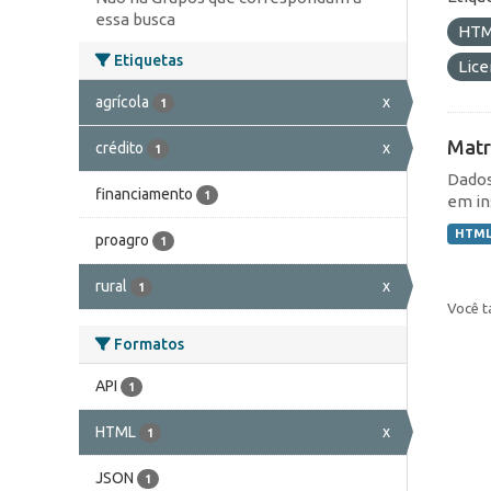
essa busca
HT
Etiquetas
Lic
agrícola
x
1
Matr
crédito
x
1
Dados
financiamento
1
em in
HTM
proagro
1
rural
x
1
Você t
Formatos
API
1
HTML
x
1
JSON
1