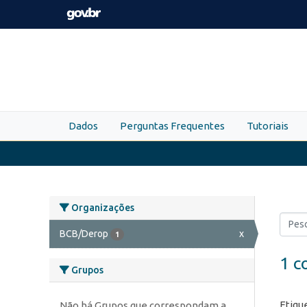
Skip to main content
Dados
Perguntas Frequentes
Tutoriais
Organizações
BCB/Derop
x
1
1 c
Grupos
Etiqu
Não há Grupos que correspondam a