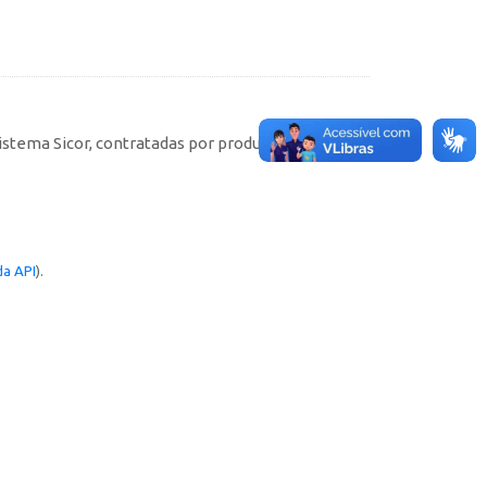
istema Sicor, contratadas por produtores rurais
a API
).