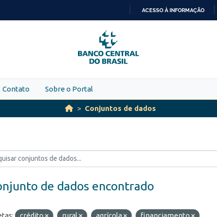
ACESSO À INFORMAÇÃO
IR
PARA
O
CONTEÚDO
Contato
Sobre o Portal
Conjuntos de dados
onjunto de dados encontrado
etas:
crédito
rural
agrícola
financiamento