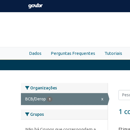
Skip to main content
Dados
Perguntas Frequentes
Tutoriais
Organizações
BCB/Derop
x
1
1 c
Grupos
Etiqu
Não há Grupos que correspondam a