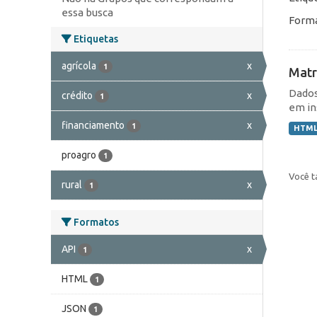
essa busca
Forma
Etiquetas
agrícola
x
1
Matr
Dados
crédito
x
1
em in
financiamento
x
1
HTM
proagro
1
Você t
rural
x
1
Formatos
API
x
1
HTML
1
JSON
1