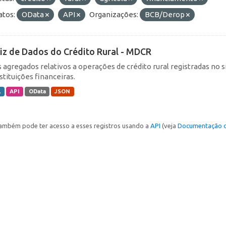
tos:
OData
API
Organizações:
BCB/Derop
iz de Dados do Crédito Rural - MDCR
 agregados relativos a operações de crédito rural registradas no s
stituições financeiras.
L
API
OData
JSON
ambém pode ter acesso a esses registros usando a
API
(veja
Documentação d