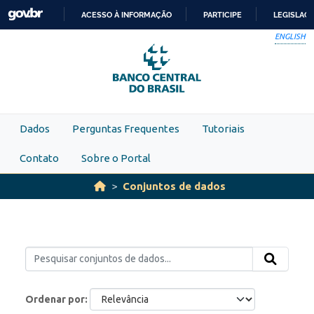
Skip to main content
ACESSO À INFORMAÇÃO
PARTICIPE
LEGISLAÇ
IR
ENGLISH
PARA
O
CONTEÚDO
Dados
Perguntas Frequentes
Tutoriais
Contato
Sobre o Portal
Conjuntos de dados
Ordenar por