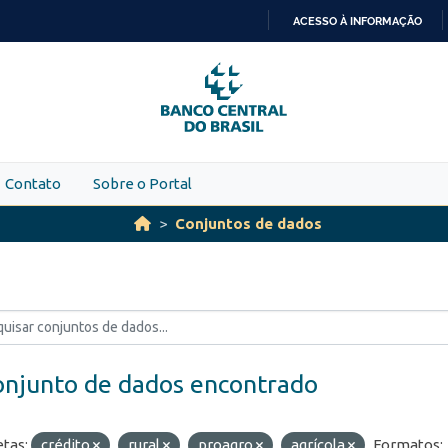
ACESSO À INFORMAÇÃO
IR
PARA
O
CONTEÚDO
Contato
Sobre o Portal
Conjuntos de dados
onjunto de dados encontrado
etas:
crédito
rural
proagro
agrícola
Formatos: