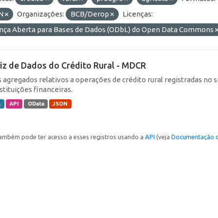
N
Organizações:
BCB/Derop
Licenças:
ença Aberta para Bases de Dados (ODbL) do Open Data Commons
iz de Dados do Crédito Rural - MDCR
 agregados relativos a operações de crédito rural registradas no s
stituições financeiras.
L
API
OData
JSON
ambém pode ter acesso a esses registros usando a
API
(veja
Documentação d