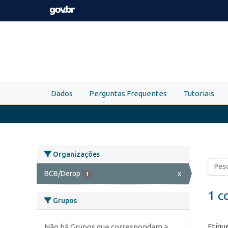
Skip to main content
Dados
Perguntas Frequentes
Tutoriais
Organizações
BCB/Derop
x
1
1 c
Grupos
Etiqu
Não há Grupos que correspondam a