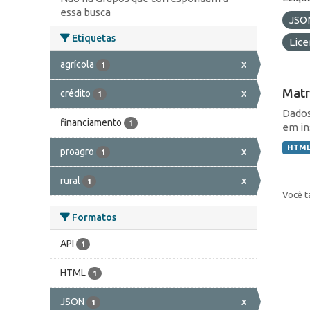
essa busca
JSO
Etiquetas
Lic
agrícola
x
1
Matr
crédito
x
1
Dados
financiamento
1
em in
HTM
proagro
x
1
rural
x
1
Você t
Formatos
API
1
HTML
1
JSON
x
1