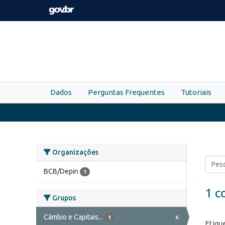
Skip to main content
Dados
Perguntas Frequentes
Tutoriais
Organizações
BCB/Depin
1
1 c
Grupos
Câmbio e Capitais...
x
1
Etiqu