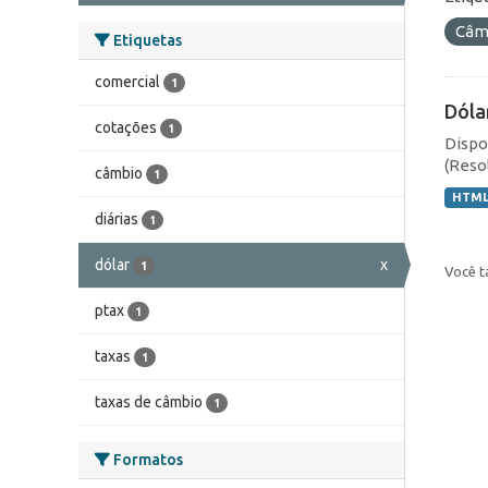
Câmb
Etiquetas
comercial
1
Dóla
cotações
1
Dispo
(Resol
câmbio
1
HTM
diárias
1
dólar
x
1
Você t
ptax
1
taxas
1
taxas de câmbio
1
Formatos