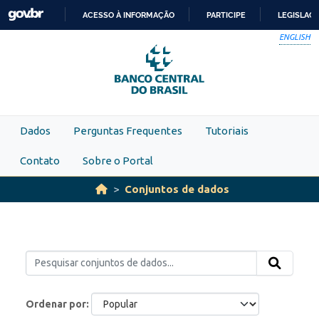
Skip to main content
ACESSO À INFORMAÇÃO
PARTICIPE
LEGISLAÇ
IR
ENGLISH
PARA
O
CONTEÚDO
Dados
Perguntas Frequentes
Tutoriais
Contato
Sobre o Portal
Conjuntos de dados
Ordenar por