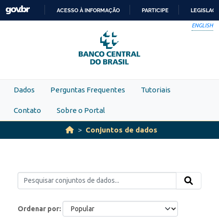
Skip to main content
ACESSO À INFORMAÇÃO
PARTICIPE
LEGISLAÇ
IR
ENGLISH
PARA
O
CONTEÚDO
Dados
Perguntas Frequentes
Tutoriais
Contato
Sobre o Portal
Conjuntos de dados
Ordenar por