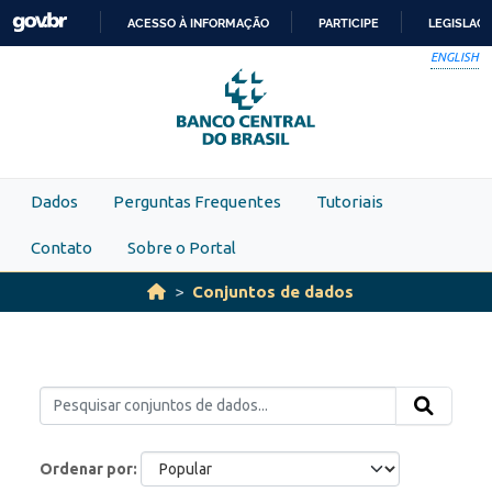
Skip to main content
ACESSO À INFORMAÇÃO
PARTICIPE
LEGISLAÇ
IR
ENGLISH
PARA
O
CONTEÚDO
Dados
Perguntas Frequentes
Tutoriais
Contato
Sobre o Portal
Conjuntos de dados
Ordenar por