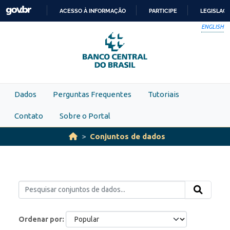
Skip to main content
ACESSO À INFORMAÇÃO
PARTICIPE
LEGISLAÇ
IR
ENGLISH
PARA
O
CONTEÚDO
Dados
Perguntas Frequentes
Tutoriais
Contato
Sobre o Portal
Conjuntos de dados
Ordenar por