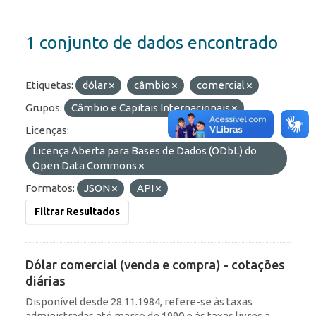
1 conjunto de dados encontrado
Etiquetas:
dólar
câmbio
comercial
Grupos:
Câmbio e Capitais Internacionais
Licenças:
Licença Aberta para Bases de Dados (ODbL) do
Open Data Commons
Formatos:
JSON
API
Filtrar Resultados
Dólar comercial (venda e compra) - cotações
diárias
Disponível desde 28.11.1984, refere-se às taxas
administradas até março de 1990 e às taxas livres a