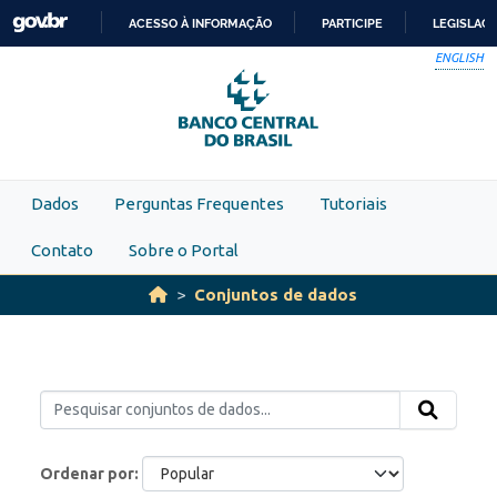
Skip to main content
ACESSO À INFORMAÇÃO
PARTICIPE
LEGISLAÇ
IR
ENGLISH
PARA
O
CONTEÚDO
Dados
Perguntas Frequentes
Tutoriais
Contato
Sobre o Portal
Conjuntos de dados
Ordenar por