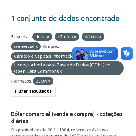
1 conjunto de dados encontrado
Etiquetas:
dólar
câmbio
diárias
comercial
Grupos:
Câmbio e Capitais Internacionais
Licenças:
Licença Aberta para Bases de Dados (ODbL) do
Open Data Commons
Formatos:
JSON
Filtrar Resultados
Dólar comercial (venda e compra) - cotações
diárias
Disponível desde 28.11.1984, refere-se às taxas
administradas até março de 1990 e às taxas livres a