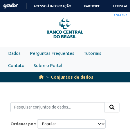
Skip to main content
ACESSO À INFORMAÇÃO
PARTICIPE
LEGISLAÇ
IR
ENGLISH
PARA
O
CONTEÚDO
Dados
Perguntas Frequentes
Tutoriais
Contato
Sobre o Portal
Conjuntos de dados
Ordenar por