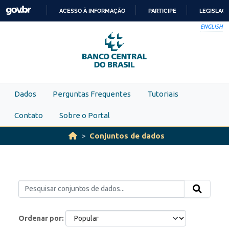
Skip to main content
ACESSO À INFORMAÇÃO
PARTICIPE
LEGISLAÇ
IR
ENGLISH
PARA
O
CONTEÚDO
Dados
Perguntas Frequentes
Tutoriais
Contato
Sobre o Portal
Conjuntos de dados
Ordenar por