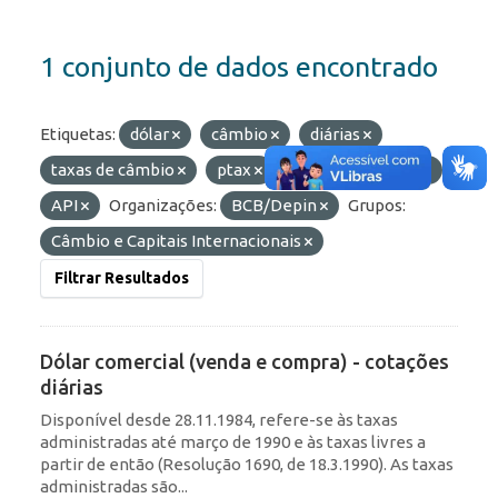
1 conjunto de dados encontrado
Etiquetas:
dólar
câmbio
diárias
taxas de câmbio
ptax
Formatos:
HTML
API
Organizações:
BCB/Depin
Grupos:
Câmbio e Capitais Internacionais
Filtrar Resultados
Dólar comercial (venda e compra) - cotações
diárias
Disponível desde 28.11.1984, refere-se às taxas
administradas até março de 1990 e às taxas livres a
partir de então (Resolução 1690, de 18.3.1990). As taxas
administradas são...