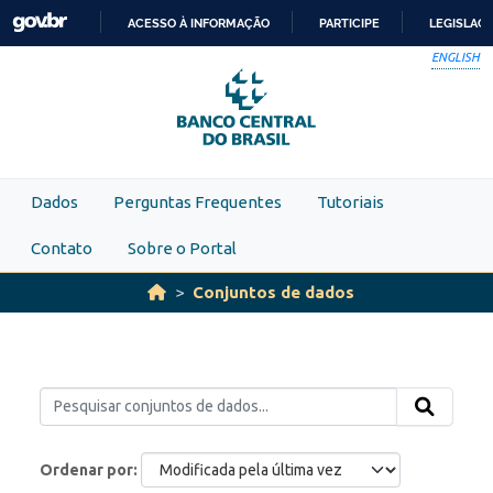
Skip to main content
ACESSO À INFORMAÇÃO
PARTICIPE
LEGISLAÇ
IR
ENGLISH
PARA
O
CONTEÚDO
Dados
Perguntas Frequentes
Tutoriais
Contato
Sobre o Portal
Conjuntos de dados
Ordenar por