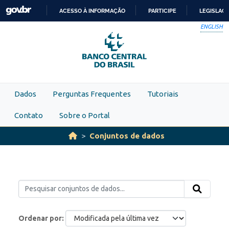
Skip to main content
ACESSO À INFORMAÇÃO
PARTICIPE
LEGISLAÇ
IR
ENGLISH
PARA
O
CONTEÚDO
Dados
Perguntas Frequentes
Tutoriais
Contato
Sobre o Portal
Conjuntos de dados
Ordenar por