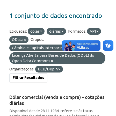
1 conjunto de dados encontrado
Etiquetas:
dólar
diárias
Formatos:
API
OData
Grupos:
Câmbio e Capitais Internacionais
Licenças:
Licença Aberta para Bases de Dados (ODbL) do
Open Data Commons
Organizações:
BCB/Depin
Filtrar Resultados
Dólar comercial (venda e compra) - cotações
diárias
Disponível desde 28.11.1984, refere-se às taxas
administradas até março de 1990 e às taxas livres a