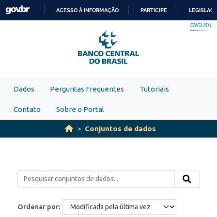
Skip to main content
ACESSO À INFORMAÇÃO
PARTICIPE
LEGISLAÇ
IR
ENGLISH
PARA
O
CONTEÚDO
Dados
Perguntas Frequentes
Tutoriais
Contato
Sobre o Portal
Conjuntos de dados
Ordenar por