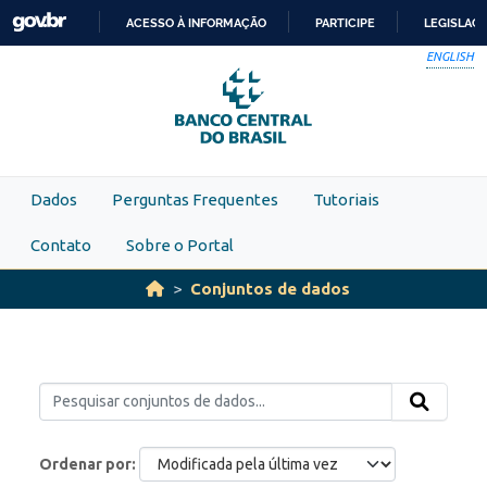
Skip to main content
ACESSO À INFORMAÇÃO
PARTICIPE
LEGISLAÇ
IR
ENGLISH
PARA
O
CONTEÚDO
Dados
Perguntas Frequentes
Tutoriais
Contato
Sobre o Portal
Conjuntos de dados
Ordenar por