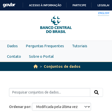
Skip to main content
ACESSO À INFORMAÇÃO
PARTICIPE
LEGISLAÇ
IR
ENGLISH
PARA
O
CONTEÚDO
Dados
Perguntas Frequentes
Tutoriais
Contato
Sobre o Portal
Conjuntos de dados
Ordenar por