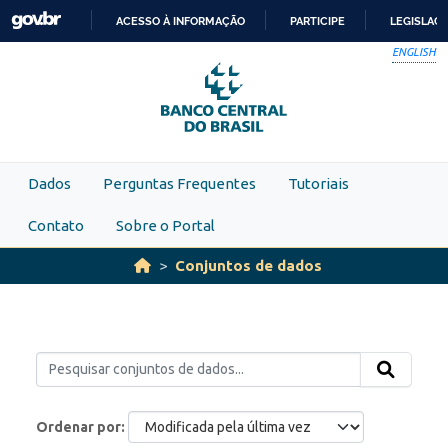
Skip to main content
ACESSO À INFORMAÇÃO
PARTICIPE
LEGISLAÇ
IR
ENGLISH
PARA
O
CONTEÚDO
Dados
Perguntas Frequentes
Tutoriais
Contato
Sobre o Portal
Conjuntos de dados
Ordenar por