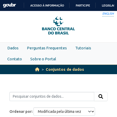
Skip to main content
ACESSO À INFORMAÇÃO
PARTICIPE
LEGISLAÇ
IR
ENGLISH
PARA
O
CONTEÚDO
Dados
Perguntas Frequentes
Tutoriais
Contato
Sobre o Portal
Conjuntos de dados
Ordenar por