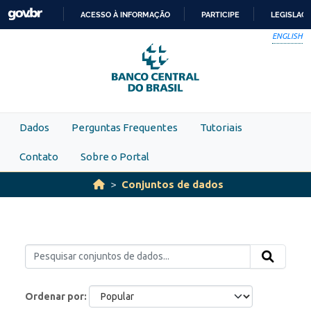
Skip to main content
ACESSO À INFORMAÇÃO
PARTICIPE
LEGISLAÇ
IR
ENGLISH
PARA
O
CONTEÚDO
Dados
Perguntas Frequentes
Tutoriais
Contato
Sobre o Portal
Conjuntos de dados
Ordenar por