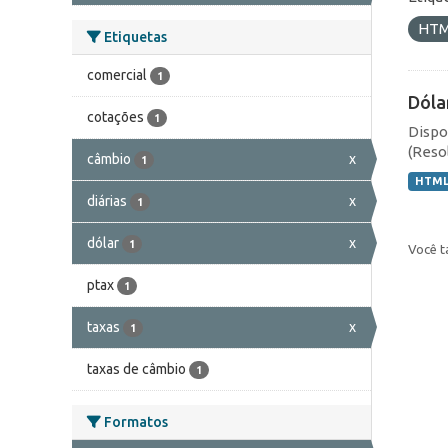
HT
Etiquetas
comercial
1
Dóla
cotações
1
Dispo
(Resol
câmbio
x
1
HTM
diárias
x
1
dólar
x
1
Você t
ptax
1
taxas
x
1
taxas de câmbio
1
Formatos