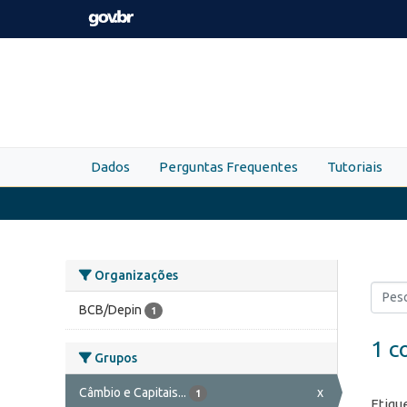
Skip to main content
Dados
Perguntas Frequentes
Tutoriais
Organizações
BCB/Depin
1
1 c
Grupos
Câmbio e Capitais...
x
1
Etiqu