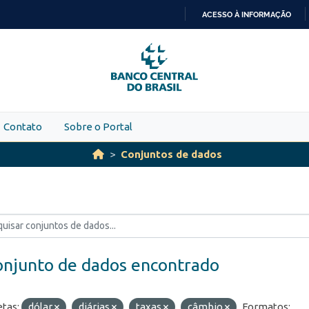
ACESSO À INFORMAÇÃO
IR
PARA
O
CONTEÚDO
Contato
Sobre o Portal
Conjuntos de dados
onjunto de dados encontrado
etas:
dólar
diárias
taxas
câmbio
Formatos: