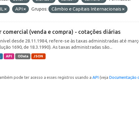
ML
API
Grupos:
Câmbio e Capitais Internacionais
r comercial (venda e compra) - cotações diárias
nível desde 28.11.1984, refere-se às taxas administradas até março 
ução 1690, de 18.3.1990). As taxas administradas são...
L
API
OData
JSON
ambém pode ter acesso a esses registros usando a
API
(veja
Documentação d