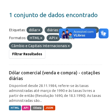
1 conjunto de dados encontrado
Etiquetas:
dólar
diárias
taxas
ptax
Formatos:
HTML
API
Grupos:
Câmbio e Capitais Internacionais
Filtrar Resultados
Dólar comercial (venda e compra) - cotações
diárias
Disponível desde 28.11.1984, refere-se às taxas
administradas até março de 1990 e às taxas livres a
partir de então (Resolução 1690, de 18.3.1990). As taxas
administradas são...
HTML
API
OData
JSON