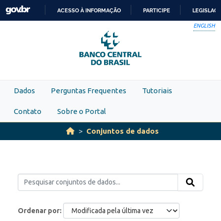
Skip to main content
ACESSO À INFORMAÇÃO
PARTICIPE
LEGISLAÇ
IR
ENGLISH
PARA
O
CONTEÚDO
Dados
Perguntas Frequentes
Tutoriais
Contato
Sobre o Portal
Conjuntos de dados
Ordenar por