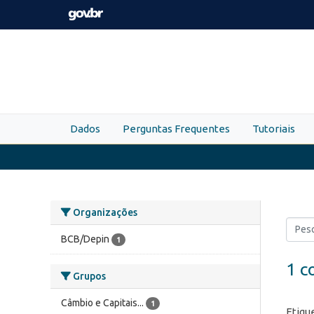
Skip to main content
Dados
Perguntas Frequentes
Tutoriais
Organizações
BCB/Depin
1
1 c
Grupos
Câmbio e Capitais...
1
Etiqu