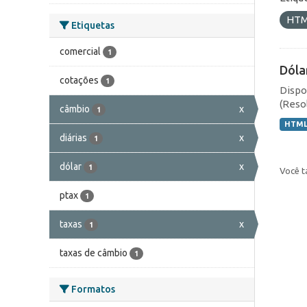
HT
Etiquetas
comercial
1
Dóla
cotações
1
Dispo
(Resol
câmbio
x
1
HTM
diárias
x
1
dólar
x
1
Você t
ptax
1
taxas
x
1
taxas de câmbio
1
Formatos