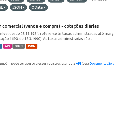
ML
JSON
OData
r comercial (venda e compra) - cotações diárias
nível desde 28.11.1984, refere-se às taxas administradas até março 
ução 1690, de 18.3.1990). As taxas administradas são...
L
API
OData
JSON
ambém pode ter acesso a esses registros usando a
API
(veja
Documentação d