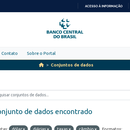
ACESSO À INFORMAÇÃO
IR
PARA
O
CONTEÚDO
Contato
Sobre o Portal
Conjuntos de dados
onjunto de dados encontrado
etas:
dólar
diárias
taxas
câmbio
Formatos: