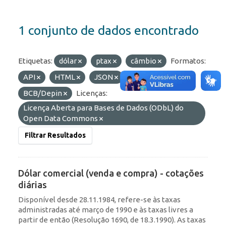
1 conjunto de dados encontrado
Etiquetas:
dólar
ptax
câmbio
Formatos:
API
HTML
JSON
Organizações:
BCB/Depin
Licenças:
Licença Aberta para Bases de Dados (ODbL) do
Open Data Commons
Filtrar Resultados
Dólar comercial (venda e compra) - cotações
diárias
Disponível desde 28.11.1984, refere-se às taxas
administradas até março de 1990 e às taxas livres a
partir de então (Resolução 1690, de 18.3.1990). As taxas