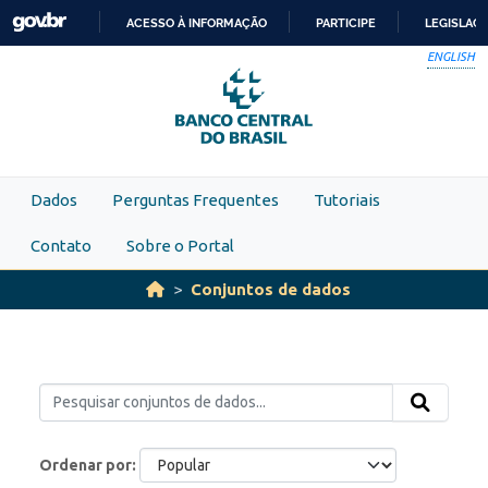
Skip to main content
ACESSO À INFORMAÇÃO
PARTICIPE
LEGISLAÇ
IR
ENGLISH
PARA
O
CONTEÚDO
Dados
Perguntas Frequentes
Tutoriais
Contato
Sobre o Portal
Conjuntos de dados
Ordenar por