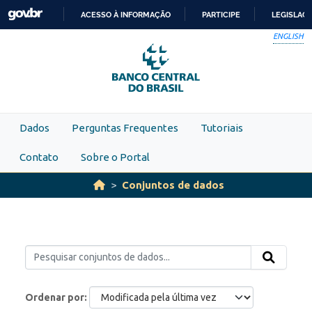
Skip to main content
ACESSO À INFORMAÇÃO
PARTICIPE
LEGISLAÇ
IR
ENGLISH
PARA
O
CONTEÚDO
Dados
Perguntas Frequentes
Tutoriais
Contato
Sobre o Portal
Conjuntos de dados
Ordenar por