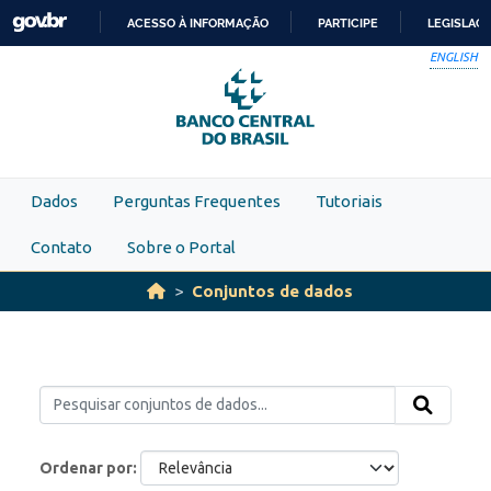
Skip to main content
ACESSO À INFORMAÇÃO
PARTICIPE
LEGISLAÇ
IR
ENGLISH
PARA
O
CONTEÚDO
Dados
Perguntas Frequentes
Tutoriais
Contato
Sobre o Portal
Conjuntos de dados
Ordenar por