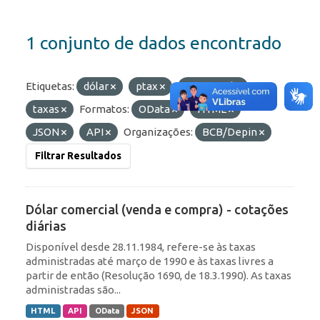
1 conjunto de dados encontrado
Etiquetas:
dólar
ptax
comercial
taxas
Formatos:
OData
HTML
JSON
API
Organizações:
BCB/Depin
Filtrar Resultados
Dólar comercial (venda e compra) - cotações
diárias
Disponível desde 28.11.1984, refere-se às taxas
administradas até março de 1990 e às taxas livres a
partir de então (Resolução 1690, de 18.3.1990). As taxas
administradas são...
HTML
API
OData
JSON