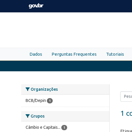
Skip to main content
Dados
Perguntas Frequentes
Tutoriais
Organizações
BCB/Depin
1
1 c
Grupos
Câmbio e Capitais...
1
Etiqu