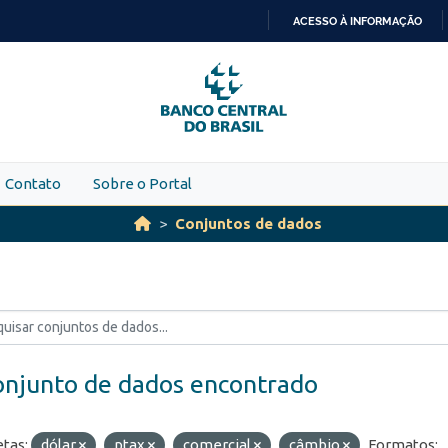
ACESSO À INFORMAÇÃO
IR
PARA
O
CONTEÚDO
Contato
Sobre o Portal
Conjuntos de dados
onjunto de dados encontrado
etas:
dólar
ptax
comercial
câmbio
Formatos: