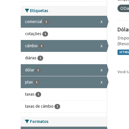
ODa
Etiquetas
comercial
x
1
Dóla
cotações
1
Dispo
(Resol
câmbio
x
1
HTM
diárias
1
dólar
x
1
Você t
ptax
x
1
taxas
1
taxas de câmbio
1
Formatos