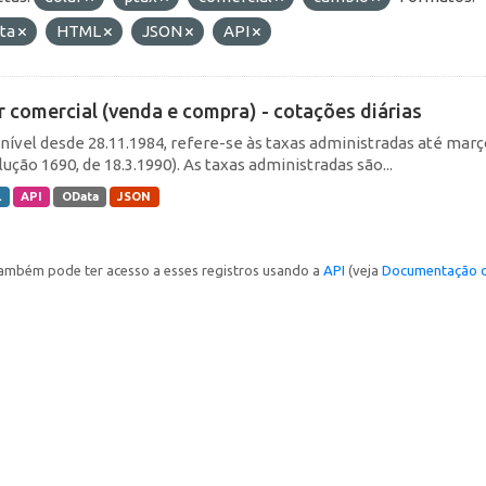
ta
HTML
JSON
API
r comercial (venda e compra) - cotações diárias
nível desde 28.11.1984, refere-se às taxas administradas até março 
ução 1690, de 18.3.1990). As taxas administradas são...
L
API
OData
JSON
ambém pode ter acesso a esses registros usando a
API
(veja
Documentação d