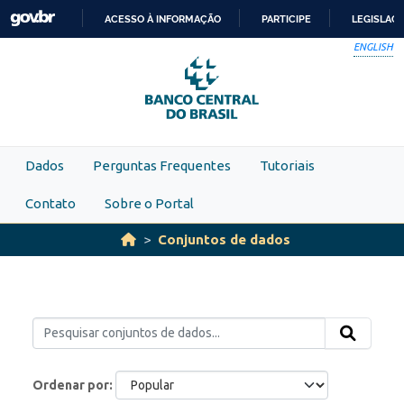
Skip to main content
ACESSO À INFORMAÇÃO
PARTICIPE
LEGISLAÇ
IR
ENGLISH
PARA
O
CONTEÚDO
Dados
Perguntas Frequentes
Tutoriais
Contato
Sobre o Portal
Conjuntos de dados
Ordenar por