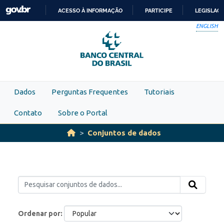
Skip to main content
ACESSO À INFORMAÇÃO
PARTICIPE
LEGISLAÇ
IR
ENGLISH
PARA
O
CONTEÚDO
Dados
Perguntas Frequentes
Tutoriais
Contato
Sobre o Portal
Conjuntos de dados
Ordenar por