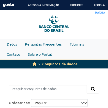
Skip to main content
ACESSO À INFORMAÇÃO
PARTICIPE
LEGISLAÇ
IR
ENGLISH
PARA
O
CONTEÚDO
Dados
Perguntas Frequentes
Tutoriais
Contato
Sobre o Portal
Conjuntos de dados
Ordenar por