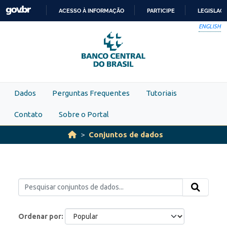
Skip to main content
ACESSO À INFORMAÇÃO
PARTICIPE
LEGISLAÇ
IR
ENGLISH
PARA
O
CONTEÚDO
Dados
Perguntas Frequentes
Tutoriais
Contato
Sobre o Portal
Conjuntos de dados
Ordenar por