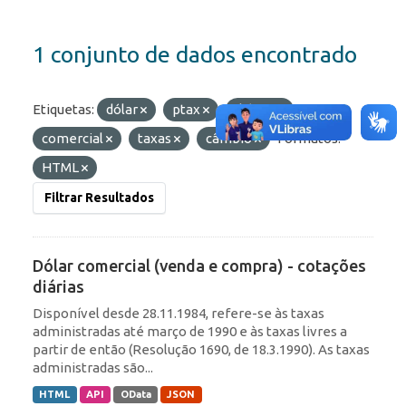
1 conjunto de dados encontrado
Etiquetas:
dólar
ptax
diárias
comercial
taxas
câmbio
Formatos:
HTML
Filtrar Resultados
Dólar comercial (venda e compra) - cotações
diárias
Disponível desde 28.11.1984, refere-se às taxas
administradas até março de 1990 e às taxas livres a
partir de então (Resolução 1690, de 18.3.1990). As taxas
administradas são...
HTML
API
OData
JSON