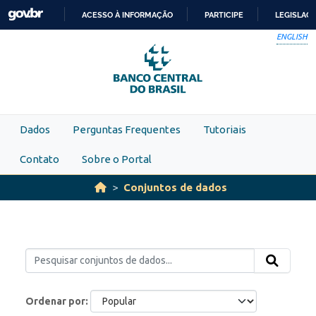
Skip to main content
ACESSO À INFORMAÇÃO
PARTICIPE
LEGISLAÇ
IR
ENGLISH
PARA
O
CONTEÚDO
Dados
Perguntas Frequentes
Tutoriais
Contato
Sobre o Portal
Conjuntos de dados
Ordenar por