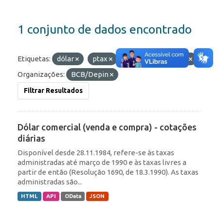
1 conjunto de dados encontrado
Etiquetas:
dólar
ptax
taxas
câmbio
Organizações:
BCB/Depin
Filtrar Resultados
Dólar comercial (venda e compra) - cotações
diárias
Disponível desde 28.11.1984, refere-se às taxas
administradas até março de 1990 e às taxas livres a
partir de então (Resolução 1690, de 18.3.1990). As taxas
administradas são...
HTML
API
OData
JSON