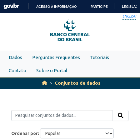
Skip to main content
ACESSO À INFORMAÇÃO
PARTICIPE
LEGISLAÇ
IR
ENGLISH
PARA
O
CONTEÚDO
Dados
Perguntas Frequentes
Tutoriais
Contato
Sobre o Portal
Conjuntos de dados
Ordenar por