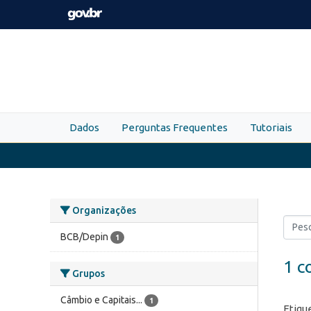
Skip to main content
Dados
Perguntas Frequentes
Tutoriais
Organizações
BCB/Depin
1
1 c
Grupos
Câmbio e Capitais...
1
Etiqu