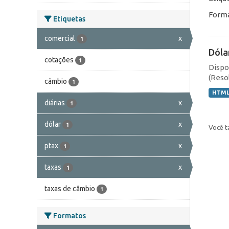
Forma
Etiquetas
comercial
x
1
Dóla
cotações
1
Dispo
(Resol
câmbio
1
HTM
diárias
x
1
dólar
x
1
Você t
ptax
x
1
taxas
x
1
taxas de câmbio
1
Formatos