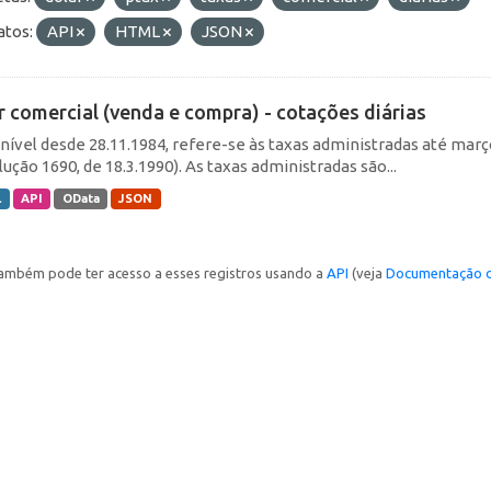
tos:
API
HTML
JSON
r comercial (venda e compra) - cotações diárias
nível desde 28.11.1984, refere-se às taxas administradas até março 
ução 1690, de 18.3.1990). As taxas administradas são...
L
API
OData
JSON
ambém pode ter acesso a esses registros usando a
API
(veja
Documentação d