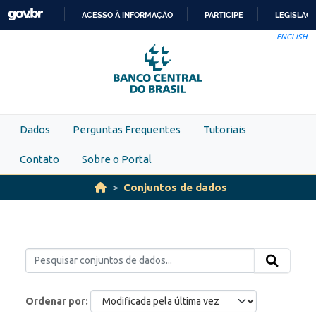
Skip to main content
ACESSO À INFORMAÇÃO
PARTICIPE
LEGISLAÇ
IR
ENGLISH
PARA
O
CONTEÚDO
Dados
Perguntas Frequentes
Tutoriais
Contato
Sobre o Portal
Conjuntos de dados
Ordenar por